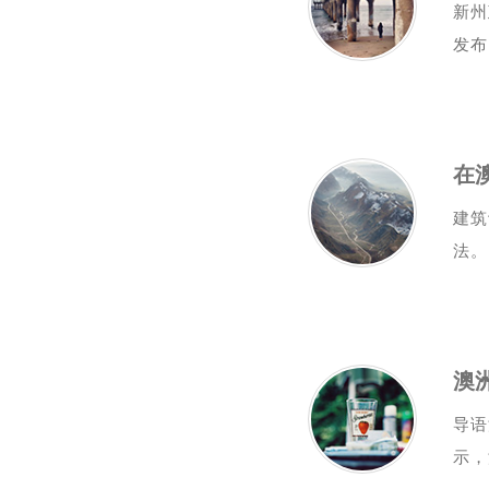
新州
发布
在
建筑
法。
澳
导语
示，