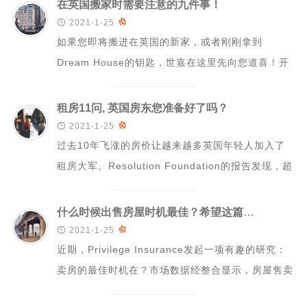
在英国搬家时需要注意的九件事！

2021-1-25

如果您即将搬进在英国的新家，或者刚刚拿到
Dream House的钥匙，世嘉在这里先向您道喜！开
心之余，可别忘了一系列手续哦~海外置业与...
租房11问, 英国房东您准备好了吗？

2021-1-25

过去10年飞涨的房价让越来越多英国年轻人加入了
租房大军。Resolution Foundation的报告发现，超
过三分之一的英国年轻人...
什么时候出售房屋时机最佳？希望这篇文章可以给您灵感

2021-1-25

近期，Privilege Insurance发起一项有趣的研究：
卖房的最佳时机在？市场数据经整合显示，房屋售卖
的最佳时间是在一个阳光明...