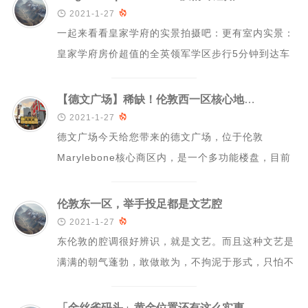
海外楼盘

2021-1-27

一起来看看皇家学府的实景拍摄吧：更有室内实景：
税务流程
皇家学府房价超值的全英领军学区步行5分钟到达车
投资技巧
站第二条女王线的巨大红利泰晤士河畔的皇室风...
【德文广场】稀缺！伦敦西一区核心地段，商住两用综合项目！

2021-1-27

德文广场今天给您带来的德文广场，位于伦敦
Marylebone核心商区内，是一个多功能楼盘，目前
包含4个住宅公寓和2层医疗/办公用途，同...
伦敦东一区，举手投足都是文艺腔

2021-1-27

东伦敦的腔调很好辨识，就是文艺。而且这种文艺是
满满的朝气蓬勃，敢做敢为，不拘泥于形式，只怕不
够创新。这种文艺，不是束之高阁、不可企及，...
「金丝雀码头」黄金位置还有这么实惠的盘？！