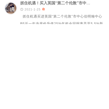
抓住机遇！买入英国“第二个伦敦”市中心！伯明翰之星！

2021-1-25

抓住机遇买进英国“第二个伦敦”市中心伯明翰中心
B5近一年内房价升值25%年租金回报率高至5.5%新
增5万个就业每年新增3145户家...
捡漏！34万镑就能买到金丝雀码头附近房子？投资稳赢

2021-1-25

虽然英国宣布继续再封城3周，整个城市还笼罩在疫
情的阴影下，但是英国的房价已经悄咪咪上涨
了。 英国分析家预测，现在是最容易“捡漏”的时候...
疫情下伦敦这个楼盘因何逆势热销

2021-1-25

新冠肺炎疫情下，伦敦的各行各业都按下“暂缓键”，
房地产领域首当其冲，线下销售活动全部暂停，部分
房企转战线上，但成交量明显受到影响。据C...