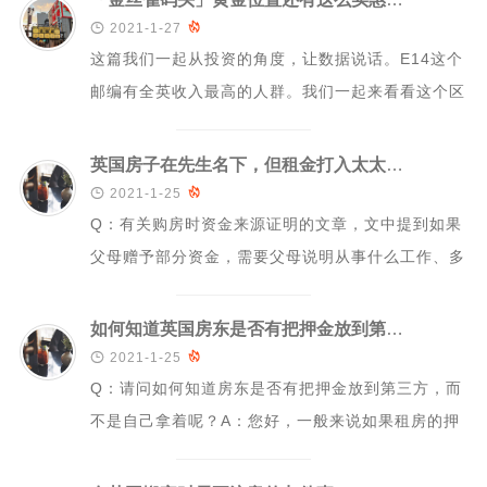

2021-1-27

这篇我们一起从投资的角度，让数据说话。E14这个
邮编有全英收入最高的人群。我们一起来看看这个区
域的人员构成以及区域的一些基本信息。_0...
英国房子在先生名下，但租金打入太太账户, 谁该交税?

2021-1-25

Q：有关购房时资金来源证明的文章，文中提到如果
父母赠予部分资金，需要父母说明从事什么工作、多
少年、年收入是多少、年开销是多少、年结余是...
如何知道英国房东是否有把押金放到第三方?

2021-1-25

Q：请问如何知道房东是否有把押金放到第三方，而
不是自己拿着呢？A：您好，一般来说如果租房的押
金是放到了第三方，那么第三方应该是要出具一...