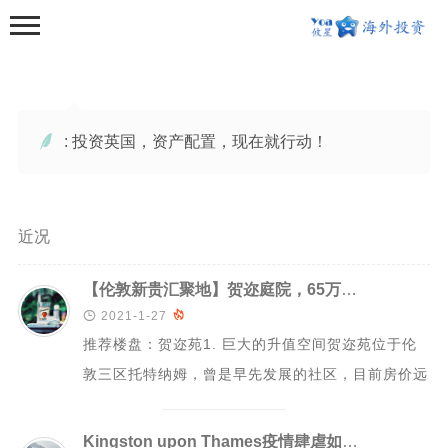
:
投资英国，资产配置，现在就行动！

首页
近况
海外资讯
【伦敦新贵汇聚地】贺迩庭院，65万镑大两居！10分钟到国王十字车站
亚州

2021-1-27

推荐楼盘：贺迩苑1. 巨大的升值空间贺迩苑位于伦
大洋洲
敦三区托特纳姆，曾是早先发展的社区，目前房价远
欧洲
低于伦敦市区均价。英国最大的抵押贷款机构...
美洲
Kingston upon Thames疫情肆虐如何布局英国房产? 如何贷款?